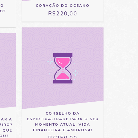
CORAÇÃO DO OCEANO
VO
DO?
R$220,00
CONSELHO DA
ESPIRITUALIDADE PARA O SEU
GAR A
MOMENTO ATUAL: VIDA
EIRO?
FINANCEIRA E AMOROSA!
R QUE
EOU?
R$250,00