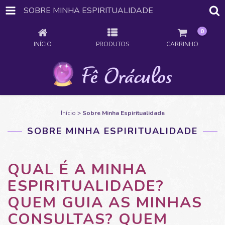
SOBRE MINHA ESPIRITUALIDADE
0
INÍCIO
PRODUTOS
CARRINHO
Início
>
Sobre Minha Espiritualidade
SOBRE MINHA ESPIRITUALIDADE
QUAL É A MINHA
ESPIRITUALIDADE?
QUEM GUIA AS MINHAS
CONSULTAS? QUEM