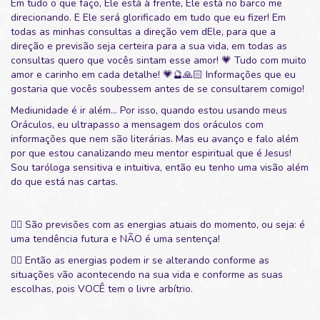
Em tudo o que faço, Ele está à frente, Ele está no barco me
direcionando. E Ele será glorificado em tudo que eu fizer! Em
todas as minhas consultas a direção vem dEle, para que a
direção e previsão seja certeira para a sua vida, em todas as
consultas quero que vocês sintam esse amor! 💗 Tudo com muito
amor e carinho em cada detalhe! 💗🔮🙏🏻 Informações que eu
gostaria que vocês soubessem antes de se consultarem comigo!
Mediunidade é ir além... Por isso, quando estou usando meus
Oráculos, eu ultrapasso a mensagem dos oráculos com
informações que nem são literárias. Mas eu avanço e falo além
por que estou canalizando meu mentor espiritual que é Jesus!
Sou taróloga sensitiva e intuitiva, então eu tenho uma visão além
do que está nas cartas.
👉🏻 São previsões com as energias atuais do momento, ou seja: é
uma tendência futura e NÃO é uma sentença!
👉🏻 Então as energias podem ir se alterando conforme as
situações vão acontecendo na sua vida e conforme as suas
escolhas, pois VOCÊ tem o livre arbítrio.