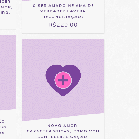
ECER
O SER AMADO ME AMA DE
AMOR,
VERDADE? HAVERÁ
IRO.
RECONCILIAÇÃO?
R$220,00
ÃO
NOVO AMOR:
ÊS?
CARACTERÍSTICAS, COMO VOU
AS
CONHECER, LIGAÇÃO,
…